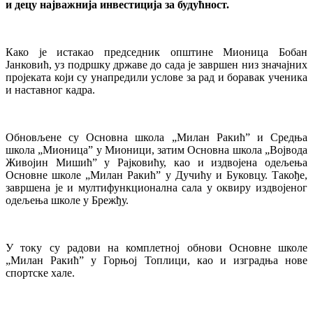
и децу најважнија инвестиција за будућност.
Како је истакао председник општине Мионица Бобан
Јанковић, уз подршку државе до сада је завршен низ значајних
пројеката који су унапредили услове за рад и боравак ученика
и наставног кадра.
Обновљене су Основна школа „Милан Ракић” и Средња
школа „Мионица” у Мионици, затим Основна школа „Војвода
Живојин Мишић” у Рајковићу, као и издвојена одељења
Основне школе „Милан Ракић” у Дучићу и Буковцу. Такође,
завршена је и мултифункционална сала у оквиру издвојеног
одељења школе у Брежђу.
У току су радови на комплетној обнови Основне школе
„Милан Ракић” у Горњој Топлици, као и изградња нове
спортске хале.