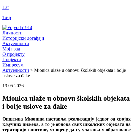
Lat
Ћир
Личности
Историјски догађаји
Актуелности
Мој град
О пројекту
Пројекти
Импресум
Актуелности
> Mionica ulaže u obnovu školskih objekata i bolje
uslove za đake
19.05.2026
Mionica ulaže u obnovu školskih objekata
i bolje uslove za đake
Општина Мионица наставља реализацију једног од својих
кључних циљева, а то је обнова свих школских објеката на
територији општине, уз оцену да су улагања у образовање