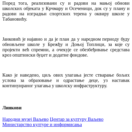
Поред тога, реализовани су и радови на мањој обнови
школских објеката у Крчмару и Осеченици, док су у плану и
радови на изградњи спортских терена у оквиру школе у
Табановићу.
Јанковић је најавио и да је план да у наредном периоду буду
обновљене школе у Брежђу и Доњој Топлици, за које су
пројекти већ спремни, а очекује се обезбеђивање средстава
кроз општински буџет и додатне фондове.
Како је наведено, циљ ових улагања јесте стварање бољих
услова за образовање и одрастање деце, уз наставак
континуираног улагања у школску инфраструктуру.
Линкови
Народни музеј Ваљево
Центар за културу Ваљево
Министарство културе и информисања